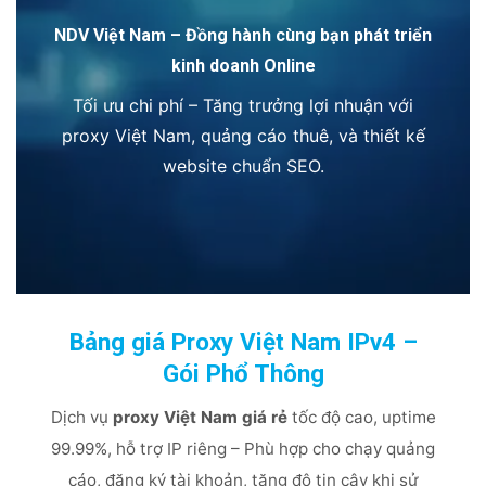
NDV Việt Nam – Đồng hành cùng bạn phát triển
kinh doanh Online
Tối ưu chi phí – Tăng trưởng lợi nhuận với
proxy Việt Nam, quảng cáo thuê, và thiết kế
website chuẩn SEO.
Bảng giá Proxy Việt Nam IPv4 –
Gói Phổ Thông
Dịch vụ
proxy Việt Nam giá rẻ
tốc độ cao, uptime
99.99%, hỗ trợ IP riêng – Phù hợp cho chạy quảng
cáo, đăng ký tài khoản, tăng độ tin cậy khi sử