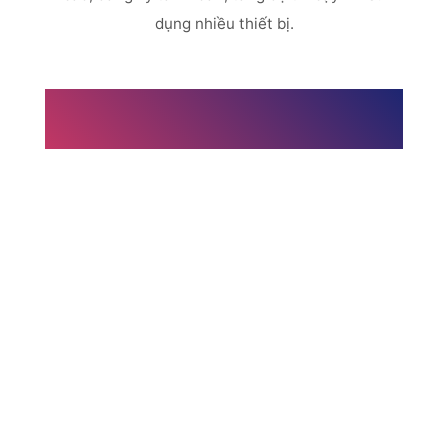
dụng nhiều thiết bị.
NDV Việt Nam – Đồng hành cùng bạn phát triển
kinh doanh Online
Tối ưu chi phí – Tăng trưởng lợi nhuận với
proxy Việt Nam, quảng cáo thuê, và thiết kế
website chuẩn SEO.