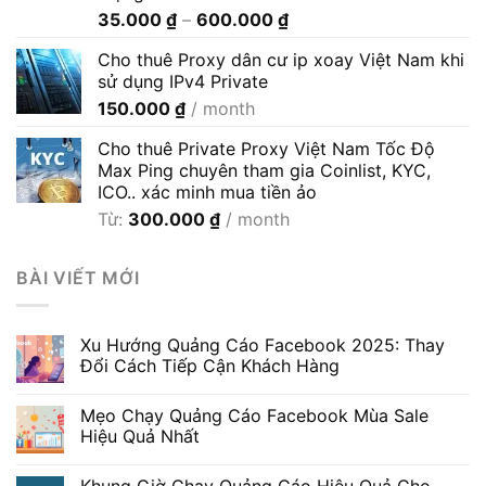
Khoảng
35.000
₫
–
600.000
₫
giá:
Cho thuê Proxy dân cư ip xoay Việt Nam khi
từ
sử dụng IPv4 Private
35.000 ₫
150.000
₫
/ month
đến
600.000 ₫
Cho thuê Private Proxy Việt Nam Tốc Độ
Max Ping chuyên tham gia Coinlist, KYC,
ICO.. xác minh mua tiền ảo
Từ:
300.000
₫
/ month
BÀI VIẾT MỚI
Xu Hướng Quảng Cáo Facebook 2025: Thay
Đổi Cách Tiếp Cận Khách Hàng
Mẹo Chạy Quảng Cáo Facebook Mùa Sale
Hiệu Quả Nhất