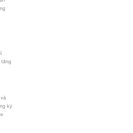
ên
ăng
i
 tăng
 và
ăng ký
me