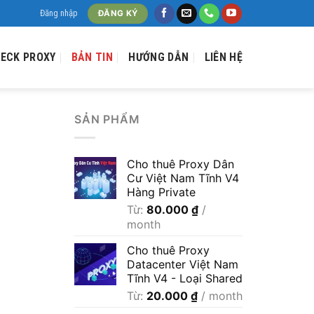
Đăng nhập
ĐĂNG KÝ
ECK PROXY
BẢN TIN
HƯỚNG DẪN
LIÊN HỆ
SẢN PHẨM
Cho thuê Proxy Dân
Cư Việt Nam Tĩnh V4
Hàng Private
Từ:
80.000
₫
/
month
Cho thuê Proxy
Datacenter Việt Nam
Tĩnh V4 - Loại Shared
Từ:
20.000
₫
/ month