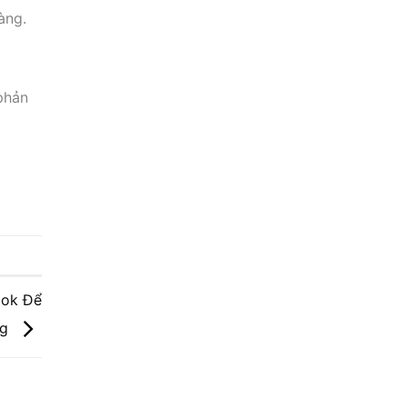
àng.
phản
ook Để
ng