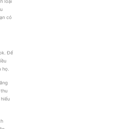
h loại
ưu
Bạn có
ok. Để
iều
a họ.
tăng
 thu
 hiếu
ch