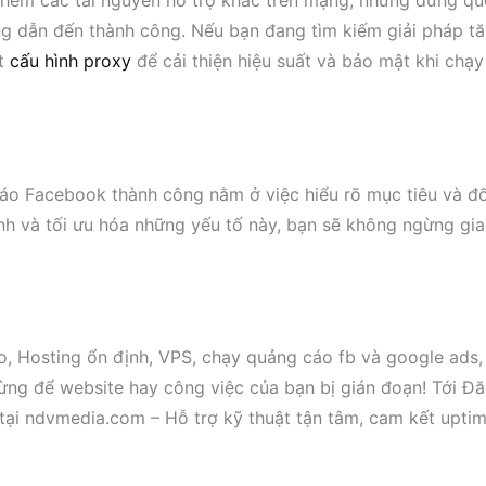
hêm các tài nguyên hỗ trợ khác trên mạng, nhưng đừng qu
àng dẫn đến thành công. Nếu bạn đang tìm kiếm giải pháp t
ét
cấu hình proxy
để cải thiện hiệu suất và bảo mật khi chạy
áo Facebook thành công nằm ở việc hiểu rõ mục tiêu và đố
h và tối ưu hóa những yếu tố này, bạn sẽ không ngừng gia
o, Hosting ổn định, VPS, chạy quảng cáo fb và google ads,
ừng để website hay công việc của bạn bị gián đoạn! Tới Đ
tại ndvmedia.com – Hỗ trợ kỹ thuật tận tâm, cam kết upti