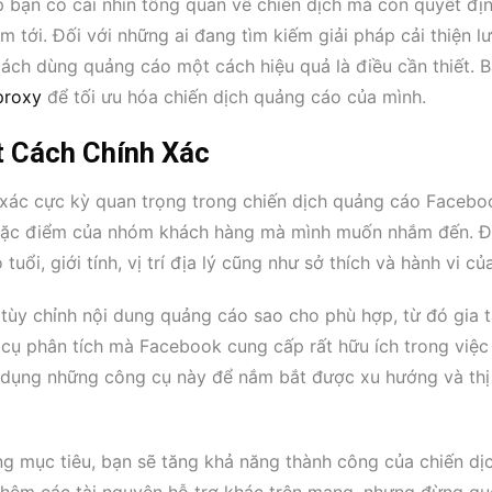
p bạn có cái nhìn tổng quan về chiến dịch mà còn quyết địn
tới. Đối với những ai đang tìm kiếm giải pháp cải thiện l
cách dùng quảng cáo một cách hiệu quả là điều cần thiết. 
proxy
để tối ưu hóa chiến dịch quảng cáo của mình.
 Cách Chính Xác
 xác cực kỳ quan trọng trong chiến dịch quảng cáo Facebo
h đặc điểm của nhóm khách hàng mà mình muốn nhắm đến. Đ
ổi, giới tính, vị trí địa lý cũng như sở thích và hành vi củ
ể tùy chỉnh nội dung quảng cáo sao cho phù hợp, từ đó gia 
 cụ phân tích mà Facebook cung cấp rất hữu ích trong việc
n dụng những công cụ này để nắm bắt được xu hướng và thị
ng mục tiêu, bạn sẽ tăng khả năng thành công của chiến dị