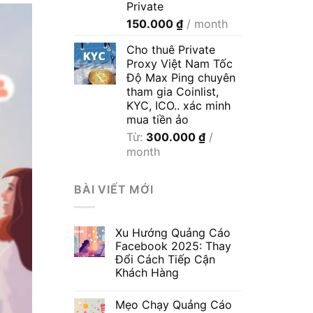
Private
600.000 ₫
150.000
₫
/ month
Cho thuê Private
Proxy Việt Nam Tốc
Độ Max Ping chuyên
tham gia Coinlist,
KYC, ICO.. xác minh
mua tiền ảo
Từ:
300.000
₫
/
month
BÀI VIẾT MỚI
Xu Hướng Quảng Cáo
Facebook 2025: Thay
Đổi Cách Tiếp Cận
Khách Hàng
Mẹo Chạy Quảng Cáo