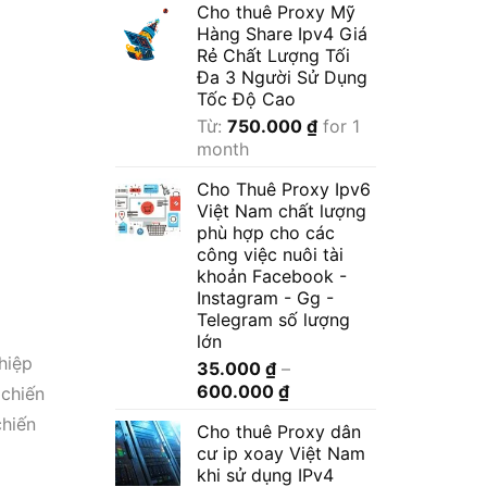
Cho thuê Proxy Mỹ
Hàng Share Ipv4 Giá
Rẻ Chất Lượng Tối
Đa 3 Người Sử Dụng
Tốc Độ Cao
Từ:
750.000
₫
for 1
month
Cho Thuê Proxy Ipv6
Việt Nam chất lượng
phù hợp cho các
công việc nuôi tài
khoản Facebook -
Instagram - Gg -
Telegram số lượng
lớn
hiệp
35.000
₫
–
Khoảng
600.000
₫
 chiến
giá:
chiến
Cho thuê Proxy dân
từ
cư ip xoay Việt Nam
35.000 ₫
khi sử dụng IPv4
đến