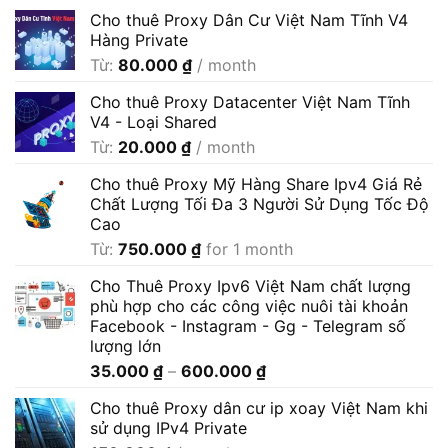
Cho thuê Proxy Dân Cư Việt Nam Tĩnh V4
Hàng Private
Từ:
80.000
₫
/ month
Cho thuê Proxy Datacenter Việt Nam Tĩnh
V4 - Loại Shared
Từ:
20.000
₫
/ month
Cho thuê Proxy Mỹ Hàng Share Ipv4 Giá Rẻ
Chất Lượng Tối Đa 3 Người Sử Dụng Tốc Độ
Cao
Từ:
750.000
₫
for 1 month
Cho Thuê Proxy Ipv6 Việt Nam chất lượng
phù hợp cho các công việc nuôi tài khoản
Facebook - Instagram - Gg - Telegram số
lượng lớn
Khoảng
35.000
₫
–
600.000
₫
giá:
Cho thuê Proxy dân cư ip xoay Việt Nam khi
từ
sử dụng IPv4 Private
35.000 ₫