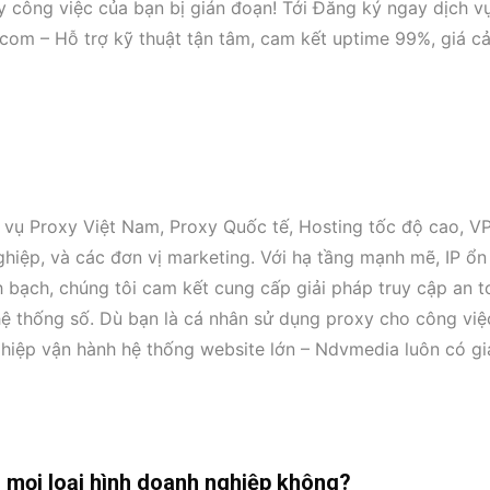
y công việc của bạn bị gián đoạn! Tới Đăng ký ngay dịch v
com – Hỗ trợ kỹ thuật tận tâm, cam kết uptime 99%, giá c
 vụ Proxy Việt Nam, Proxy Quốc tế, Hosting tốc độ cao, VP
iệp, và các đơn vị marketing. Với hạ tầng mạnh mẽ, IP ổn 
h bạch, chúng tôi cam kết cung cấp giải pháp truy cập an t
hệ thống số. Dù bạn là cá nhân sử dụng proxy cho công việ
ghiệp vận hành hệ thống website lớn – Ndvmedia luôn có gi
mọi loại hình doanh nghiệp không?