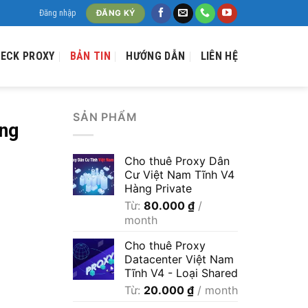
Đăng nhập
ĐĂNG KÝ
ECK PROXY
BẢN TIN
HƯỚNG DẪN
LIÊN HỆ
SẢN PHẨM
ng
Cho thuê Proxy Dân
Cư Việt Nam Tĩnh V4
Hàng Private
Từ:
80.000
₫
/
month
Cho thuê Proxy
Datacenter Việt Nam
Tĩnh V4 - Loại Shared
Từ:
20.000
₫
/ month