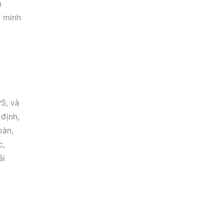
ụ
ả minh
S, và
định,
oàn,
c,
ải