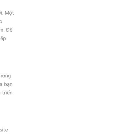
i. Một
ảo
em. Để
iếp
những
ủa bạn
 triển
site