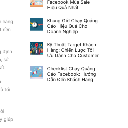
Facebook Mùa Sale
Hiệu Quả Nhất
Khung Giờ Chạy Quảng
h hàng
Cáo Hiệu Quả Cho
t nền
Doanh Nghiệp
Kỹ Thuật Target Khách
Hàng: Chiến Lược Tối
g định
Ưu Dành Cho Customer
h, sở
ất.
Checklist Chạy Quảng
Cáo Facebook: Hướng
Dẫn Đến Khách Hàng
a
à tối
ời
y giúp