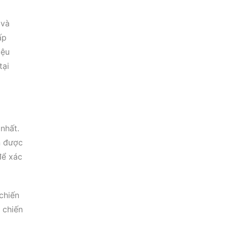
 và
ấp
iệu
tại
nhất.
n được
để xác
chiến
 chiến