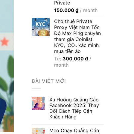
Private
600.000 ₫
150.000
₫
/ month
Cho thuê Private
Proxy Việt Nam Tốc
Độ Max Ping chuyên
tham gia Coinlist,
KYC, ICO.. xác minh
mua tiền ảo
Từ:
300.000
₫
/
month
BÀI VIẾT MỚI
Xu Hướng Quảng Cáo
Facebook 2025: Thay
Đổi Cách Tiếp Cận
Khách Hàng
Mẹo Chạy Quảng Cáo