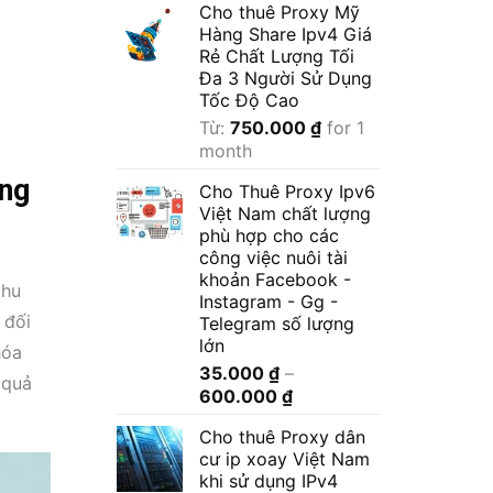
Cho thuê Proxy Mỹ
Hàng Share Ipv4 Giá
Rẻ Chất Lượng Tối
Đa 3 Người Sử Dụng
Tốc Độ Cao
Từ:
750.000
₫
for 1
month
ng
Cho Thuê Proxy Ipv6
Việt Nam chất lượng
phù hợp cho các
công việc nuôi tài
khoản Facebook -
thu
Instagram - Gg -
 đối
Telegram số lượng
lớn
hóa
35.000
₫
–
 quả
Khoảng
600.000
₫
giá:
Cho thuê Proxy dân
từ
cư ip xoay Việt Nam
35.000 ₫
khi sử dụng IPv4
đến