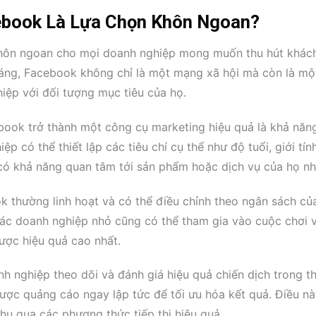
ebook Là Lựa Chọn Khôn Ngoan?
hôn ngoan cho mọi doanh nghiệp mong muốn thu hút khác
háng, Facebook không chỉ là một mạng xã hội mà còn là mộ
hiệp với đối tượng mục tiêu của họ.
ook trở thành một công cụ marketing hiệu quả là khả năn
p có thể thiết lập các tiêu chí cụ thể như độ tuổi, giới tín
i có khả năng quan tâm tới sản phẩm hoặc dịch vụ của họ nh
k thường linh hoạt và có thể điều chỉnh theo ngân sách củ
các doanh nghiệp nhỏ cũng có thể tham gia vào cuộc chơi v
ược hiệu quả cao nhất.
nghiệp theo dõi và đánh giá hiệu quả chiến dịch trong th
 lược quảng cáo ngay lập tức để tối ưu hóa kết quả. Điều nà
hu qua các phương thức tiếp thị hiệu quả.