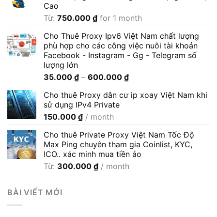
Cao
Từ:
750.000
₫
for 1 month
Cho Thuê Proxy Ipv6 Việt Nam chất lượng
phù hợp cho các công việc nuôi tài khoản
Facebook - Instagram - Gg - Telegram số
lượng lớn
Khoảng
35.000
₫
–
600.000
₫
giá:
Cho thuê Proxy dân cư ip xoay Việt Nam khi
từ
sử dụng IPv4 Private
35.000 ₫
150.000
₫
/ month
đến
600.000 ₫
Cho thuê Private Proxy Việt Nam Tốc Độ
Max Ping chuyên tham gia Coinlist, KYC,
ICO.. xác minh mua tiền ảo
Từ:
300.000
₫
/ month
BÀI VIẾT MỚI