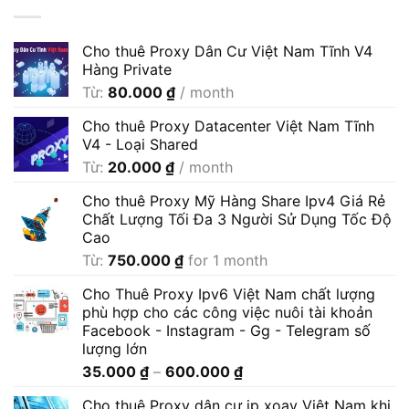
Cho thuê Proxy Dân Cư Việt Nam Tĩnh V4
Hàng Private
Từ:
80.000
₫
/ month
Cho thuê Proxy Datacenter Việt Nam Tĩnh
V4 - Loại Shared
Từ:
20.000
₫
/ month
Cho thuê Proxy Mỹ Hàng Share Ipv4 Giá Rẻ
Chất Lượng Tối Đa 3 Người Sử Dụng Tốc Độ
Cao
Từ:
750.000
₫
for 1 month
Cho Thuê Proxy Ipv6 Việt Nam chất lượng
phù hợp cho các công việc nuôi tài khoản
Facebook - Instagram - Gg - Telegram số
lượng lớn
Khoảng
35.000
₫
–
600.000
₫
giá:
Cho thuê Proxy dân cư ip xoay Việt Nam khi
từ