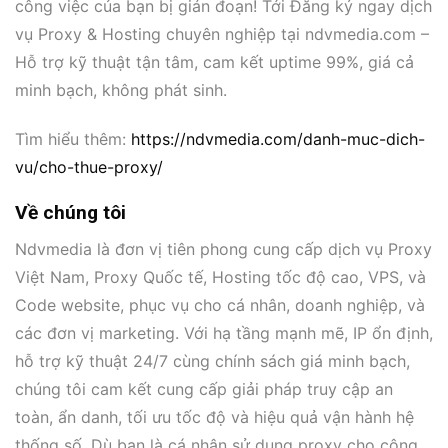
công việc của bạn bị gián đoạn! Tới Đăng ký ngay dịch
vụ Proxy & Hosting chuyên nghiệp tại ndvmedia.com –
Hỗ trợ kỹ thuật tận tâm, cam kết uptime 99%, giá cả
minh bạch, không phát sinh.
Tìm hiểu thêm:
https://ndvmedia.com/danh-muc-dich-
vu/cho-thue-proxy/
Về chúng tôi
Ndvmedia là đơn vị tiên phong cung cấp dịch vụ Proxy
Việt Nam, Proxy Quốc tế, Hosting tốc độ cao, VPS, và
Code website, phục vụ cho cá nhân, doanh nghiệp, và
các đơn vị marketing. Với hạ tầng mạnh mẽ, IP ổn định,
hỗ trợ kỹ thuật 24/7 cùng chính sách giá minh bạch,
chúng tôi cam kết cung cấp giải pháp truy cập an
toàn, ẩn danh, tối ưu tốc độ và hiệu quả vận hành hệ
thống số. Dù bạn là cá nhân sử dụng proxy cho công