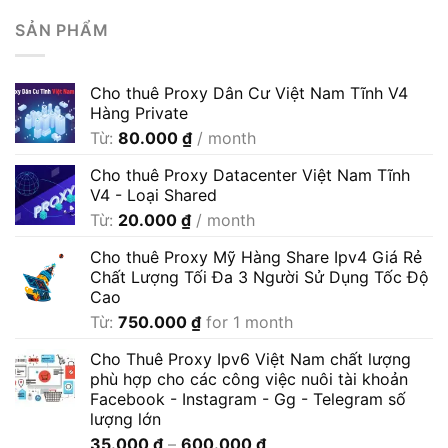
SẢN PHẨM
Cho thuê Proxy Dân Cư Việt Nam Tĩnh V4
Hàng Private
Từ:
80.000
₫
/ month
Cho thuê Proxy Datacenter Việt Nam Tĩnh
V4 - Loại Shared
Từ:
20.000
₫
/ month
Cho thuê Proxy Mỹ Hàng Share Ipv4 Giá Rẻ
Chất Lượng Tối Đa 3 Người Sử Dụng Tốc Độ
Cao
Từ:
750.000
₫
for 1 month
Cho Thuê Proxy Ipv6 Việt Nam chất lượng
phù hợp cho các công việc nuôi tài khoản
Facebook - Instagram - Gg - Telegram số
lượng lớn
Khoảng
35.000
₫
–
600.000
₫