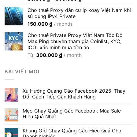
giá:
Cho thuê Proxy dân cư ip xoay Việt Nam khi
từ
sử dụng IPv4 Private
35.000 ₫
150.000
₫
/ month
đến
600.000 ₫
Cho thuê Private Proxy Việt Nam Tốc Độ
Max Ping chuyên tham gia Coinlist, KYC,
ICO.. xác minh mua tiền ảo
Từ:
300.000
₫
/ month
BÀI VIẾT MỚI
Xu Hướng Quảng Cáo Facebook 2025: Thay
Đổi Cách Tiếp Cận Khách Hàng
Mẹo Chạy Quảng Cáo Facebook Mùa Sale
Hiệu Quả Nhất
Khung Giờ Chạy Quảng Cáo Hiệu Quả Cho
Doanh Nghiệp