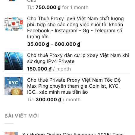
Từ:
750.000
₫
for 1 month
Cho Thuê Proxy Ipv6 Việt Nam chất lượng
phù hợp cho các công việc nuôi tài khoản
Facebook - Instagram - Gg - Telegram số
lượng lớn
Khoảng
35.000
₫
–
600.000
₫
giá:
Cho thuê Proxy dân cư ip xoay Việt Nam khi
từ
sử dụng IPv4 Private
35.000 ₫
150.000
₫
/ month
đến
600.000 ₫
Cho thuê Private Proxy Việt Nam Tốc Độ
Max Ping chuyên tham gia Coinlist, KYC,
ICO.. xác minh mua tiền ảo
Từ:
300.000
₫
/ month
BÀI VIẾT MỚI
Xu Hướng Quảng Cáo Facebook 2025: Thay