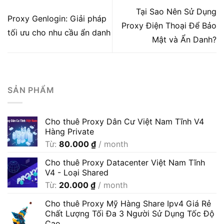
Tại Sao Nên Sử Dụng
Proxy Genlogin: Giải pháp
Proxy Điện Thoại Để Bảo
tối ưu cho nhu cầu ẩn danh
Mật và Ẩn Danh?
SẢN PHẨM
Cho thuê Proxy Dân Cư Việt Nam Tĩnh V4
Hàng Private
Từ:
80.000
₫
/ month
Cho thuê Proxy Datacenter Việt Nam Tĩnh
V4 - Loại Shared
Từ:
20.000
₫
/ month
Cho thuê Proxy Mỹ Hàng Share Ipv4 Giá Rẻ
Chất Lượng Tối Đa 3 Người Sử Dụng Tốc Độ
Cao