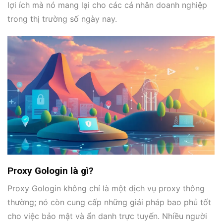
lợi ích mà nó mang lại cho các cá nhân doanh nghiệp
trong thị trường số ngày nay.
Proxy Gologin là gì?
Proxy Gologin không chỉ là một dịch vụ proxy thông
thường; nó còn cung cấp những giải pháp bao phủ tốt
cho việc bảo mật và ẩn danh trực tuyến. Nhiều người