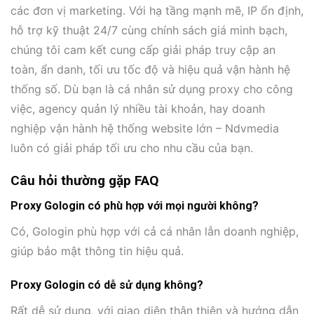
các đơn vị marketing. Với hạ tầng mạnh mẽ, IP ổn định,
hỗ trợ kỹ thuật 24/7 cùng chính sách giá minh bạch,
chúng tôi cam kết cung cấp giải pháp truy cập an
toàn, ẩn danh, tối ưu tốc độ và hiệu quả vận hành hệ
thống số. Dù bạn là cá nhân sử dụng proxy cho công
việc, agency quản lý nhiều tài khoản, hay doanh
nghiệp vận hành hệ thống website lớn – Ndvmedia
luôn có giải pháp tối ưu cho nhu cầu của bạn.
Câu hỏi thường gặp FAQ
Proxy Gologin có phù hợp với mọi người không?
Có, Gologin phù hợp với cả cá nhân lẫn doanh nghiệp,
giúp bảo mật thông tin hiệu quả.
Proxy Gologin có dễ sử dụng không?
Rất dễ sử dụng, với giao diện thân thiện và hướng dẫn