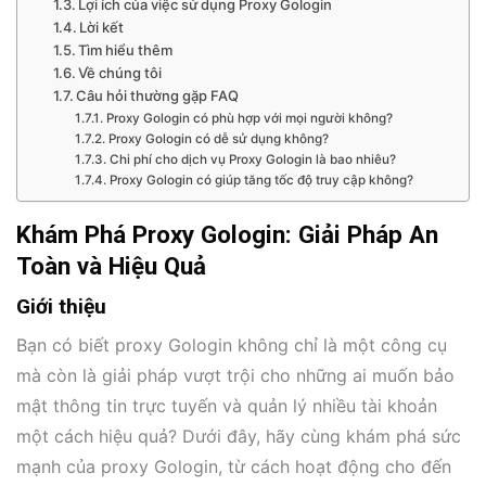
Lợi ích của việc sử dụng Proxy Gologin
Lời kết
Tìm hiểu thêm
Về chúng tôi
Câu hỏi thường gặp FAQ
Proxy Gologin có phù hợp với mọi người không?
Proxy Gologin có dễ sử dụng không?
Chi phí cho dịch vụ Proxy Gologin là bao nhiêu?
Proxy Gologin có giúp tăng tốc độ truy cập không?
Khám Phá Proxy Gologin: Giải Pháp An
Toàn và Hiệu Quả
Giới thiệu
Bạn có biết proxy Gologin không chỉ là một công cụ
mà còn là giải pháp vượt trội cho những ai muốn bảo
mật thông tin trực tuyến và quản lý nhiều tài khoản
một cách hiệu quả? Dưới đây, hãy cùng khám phá sức
mạnh của proxy Gologin, từ cách hoạt động cho đến