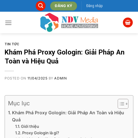
Skip
Đăng nhập
ĐĂNG KÝ
to
content
TIN TỨC
Khám Phá Proxy Gologin: Giải Pháp An
Toàn và Hiệu Quả
POSTED ON
11/04/2025
BY
ADMIN
Mục lục
Khám Phá Proxy Gologin: Giải Pháp An Toàn và Hiệu
Quả
Giới thiệu
Proxy Gologin là gì?