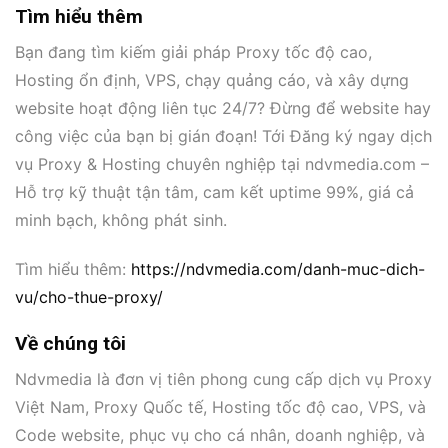
Tìm hiểu thêm
Bạn đang tìm kiếm giải pháp Proxy tốc độ cao,
Hosting ổn định, VPS, chạy quảng cáo, và xây dựng
website hoạt động liên tục 24/7? Đừng để website hay
công việc của bạn bị gián đoạn! Tới Đăng ký ngay dịch
vụ Proxy & Hosting chuyên nghiệp tại ndvmedia.com –
Hỗ trợ kỹ thuật tận tâm, cam kết uptime 99%, giá cả
minh bạch, không phát sinh.
Tìm hiểu thêm:
https://ndvmedia.com/danh-muc-dich-
vu/cho-thue-proxy/
Về chúng tôi
Ndvmedia là đơn vị tiên phong cung cấp dịch vụ Proxy
Việt Nam, Proxy Quốc tế, Hosting tốc độ cao, VPS, và
Code website, phục vụ cho cá nhân, doanh nghiệp, và