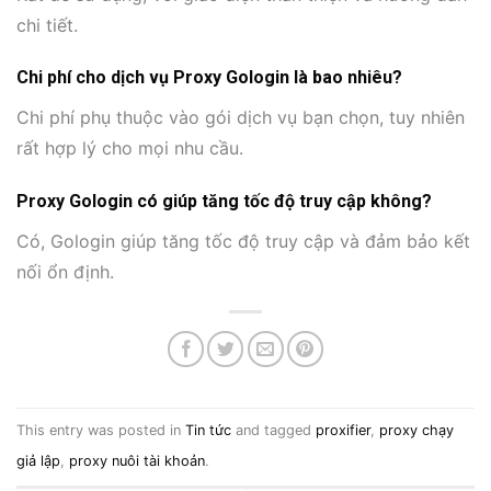
chi tiết.
Chi phí cho dịch vụ Proxy Gologin là bao nhiêu?
Chi phí phụ thuộc vào gói dịch vụ bạn chọn, tuy nhiên
rất hợp lý cho mọi nhu cầu.
Proxy Gologin có giúp tăng tốc độ truy cập không?
Có, Gologin giúp tăng tốc độ truy cập và đảm bảo kết
nối ổn định.
This entry was posted in
Tin tức
and tagged
proxifier
,
proxy chạy
giả lập
,
proxy nuôi tài khoản
.