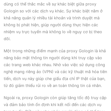
dùng có thể thắc mắc về sự khác biệt giữa proxy
Gologin so với các dịch vụ khác. Sự khác biệt nằm ở
khả năng quản lý nhiều tài khoản và trình duyệt mà
không bị phát hiện, giúp người dùng thực hiện các
nhiệm vụ trực tuyến mà không lo về nguy cơ bị theo
dõi.
Một trong những điểm mạnh của proxy Gologin là khả
năng bảo mật thông tin người dùng khi truy cập vào
các trang web khác nhau. Nhờ vào việc sử dụng công
nghệ mạng riêng ảo (VPN) và các kỹ thuật mã hóa tiên
tiến, dịch vụ này giúp che giấu địa chỉ IP thật của bạn,
từ đó giảm thiểu rủi ro về an toàn thông tin cá nhân.
Ngoài ra, proxy Gologin còn giúp tăng tốc độ truy cập
và đảm bảo tính ổn định khi kết nối đến các dịch vụ