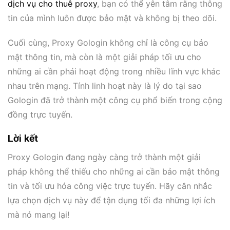
dịch vụ cho thuê proxy
, bạn có thể yên tâm rằng thông
tin của mình luôn được bảo mật và không bị theo dõi.
Cuối cùng, Proxy Gologin không chỉ là công cụ bảo
mật thông tin, mà còn là một giải pháp tối ưu cho
những ai cần phải hoạt động trong nhiều lĩnh vực khác
nhau trên mạng. Tính linh hoạt này là lý do tại sao
Gologin đã trở thành một công cụ phổ biến trong cộng
đồng trực tuyến.
Lời kết
Proxy Gologin đang ngày càng trở thành một giải
pháp không thể thiếu cho những ai cần bảo mật thông
tin và tối ưu hóa công việc trực tuyến. Hãy cân nhắc
lựa chọn dịch vụ này để tận dụng tối đa những lợi ích
mà nó mang lại!