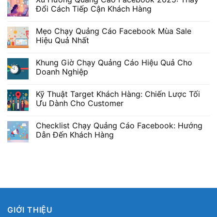
Đổi Cách Tiếp Cận Khách Hàng
Mẹo Chạy Quảng Cáo Facebook Mùa Sale
Hiệu Quả Nhất
Khung Giờ Chạy Quảng Cáo Hiệu Quả Cho
Doanh Nghiệp
Kỹ Thuật Target Khách Hàng: Chiến Lược Tối
Ưu Dành Cho Customer
Checklist Chạy Quảng Cáo Facebook: Hướng
Dẫn Đến Khách Hàng
GIỚI THIỆU