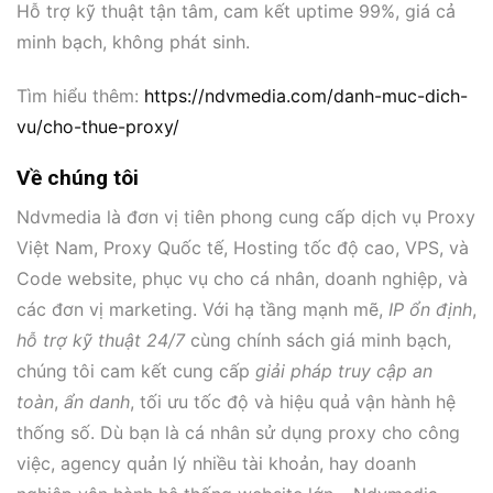
Hỗ trợ kỹ thuật tận tâm, cam kết uptime 99%, giá cả
minh bạch, không phát sinh.
Tìm hiểu thêm:
https://ndvmedia.com/danh-muc-dich-
vu/cho-thue-proxy/
Về chúng tôi
Ndvmedia là đơn vị tiên phong cung cấp dịch vụ Proxy
Việt Nam, Proxy Quốc tế, Hosting tốc độ cao, VPS, và
Code website, phục vụ cho cá nhân, doanh nghiệp, và
các đơn vị marketing. Với hạ tầng mạnh mẽ,
IP ổn định
,
hỗ trợ kỹ thuật 24/7
cùng chính sách giá minh bạch,
chúng tôi cam kết cung cấp
giải pháp truy cập an
toàn
,
ẩn danh
, tối ưu tốc độ và hiệu quả vận hành hệ
thống số. Dù bạn là cá nhân sử dụng proxy cho công
việc, agency quản lý nhiều tài khoản, hay doanh