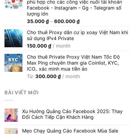
phù hợp cho các công việc nuôi tài khoản
Facebook - Instagram - Gg - Telegram số
lượng lớn
Khoảng
35.000
₫
–
600.000
₫
giá:
Cho thuê Proxy dân cư ip xoay Việt Nam khi
từ
sử dụng IPv4 Private
35.000 ₫
150.000
₫
/ month
đến
600.000 ₫
Cho thuê Private Proxy Việt Nam Tốc Độ
Max Ping chuyên tham gia Coinlist, KYC,
ICO.. xác minh mua tiền ảo
Từ:
300.000
₫
/ month
BÀI VIẾT MỚI
Xu Hướng Quảng Cáo Facebook 2025: Thay
Đổi Cách Tiếp Cận Khách Hàng
Mẹo Chạy Quảng Cáo Facebook Mùa Sale