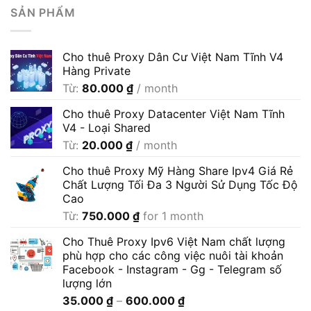
SẢN PHẨM
Cho thuê Proxy Dân Cư Việt Nam Tĩnh V4
Hàng Private
Từ:
80.000
₫
/ month
Cho thuê Proxy Datacenter Việt Nam Tĩnh
V4 - Loại Shared
Từ:
20.000
₫
/ month
Cho thuê Proxy Mỹ Hàng Share Ipv4 Giá Rẻ
Chất Lượng Tối Đa 3 Người Sử Dụng Tốc Độ
Cao
Từ:
750.000
₫
for 1 month
Cho Thuê Proxy Ipv6 Việt Nam chất lượng
phù hợp cho các công việc nuôi tài khoản
Facebook - Instagram - Gg - Telegram số
lượng lớn
Khoảng
35.000
₫
–
600.000
₫