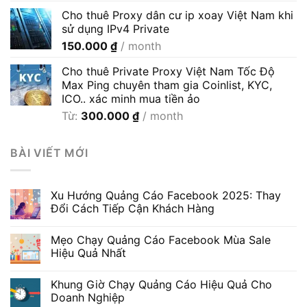
giá:
Cho thuê Proxy dân cư ip xoay Việt Nam khi
từ
sử dụng IPv4 Private
35.000 ₫
150.000
₫
/ month
đến
600.000 ₫
Cho thuê Private Proxy Việt Nam Tốc Độ
Max Ping chuyên tham gia Coinlist, KYC,
ICO.. xác minh mua tiền ảo
Từ:
300.000
₫
/ month
BÀI VIẾT MỚI
Xu Hướng Quảng Cáo Facebook 2025: Thay
Đổi Cách Tiếp Cận Khách Hàng
Mẹo Chạy Quảng Cáo Facebook Mùa Sale
Hiệu Quả Nhất
Khung Giờ Chạy Quảng Cáo Hiệu Quả Cho
Doanh Nghiệp