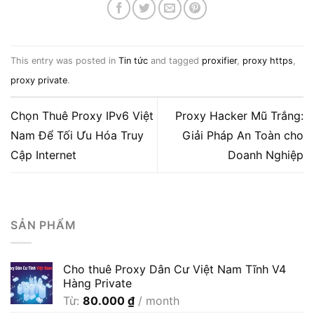
This entry was posted in
Tin tức
and tagged
proxifier
,
proxy https
,
proxy private
.
Chọn Thuê Proxy IPv6 Việt
Proxy Hacker Mũ Trắng:
Nam Để Tối Ưu Hóa Truy
Giải Pháp An Toàn cho
Cập Internet
Doanh Nghiệp
SẢN PHẨM
Cho thuê Proxy Dân Cư Việt Nam Tĩnh V4
Hàng Private
Từ:
80.000
₫
/ month