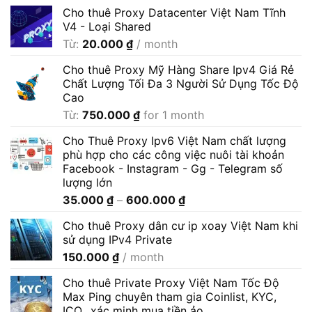
Cho thuê Proxy Datacenter Việt Nam Tĩnh
V4 - Loại Shared
Từ:
20.000
₫
/ month
Cho thuê Proxy Mỹ Hàng Share Ipv4 Giá Rẻ
Chất Lượng Tối Đa 3 Người Sử Dụng Tốc Độ
Cao
Từ:
750.000
₫
for 1 month
Cho Thuê Proxy Ipv6 Việt Nam chất lượng
phù hợp cho các công việc nuôi tài khoản
Facebook - Instagram - Gg - Telegram số
lượng lớn
Khoảng
35.000
₫
–
600.000
₫
giá:
Cho thuê Proxy dân cư ip xoay Việt Nam khi
từ
sử dụng IPv4 Private
35.000 ₫
150.000
₫
/ month
đến
600.000 ₫
Cho thuê Private Proxy Việt Nam Tốc Độ
Max Ping chuyên tham gia Coinlist, KYC,
ICO.. xác minh mua tiền ảo