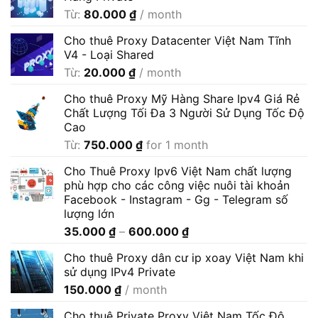
Từ:
80.000
₫
/ month
Cho thuê Proxy Datacenter Việt Nam Tĩnh
V4 - Loại Shared
Từ:
20.000
₫
/ month
Cho thuê Proxy Mỹ Hàng Share Ipv4 Giá Rẻ
Chất Lượng Tối Đa 3 Người Sử Dụng Tốc Độ
Cao
Từ:
750.000
₫
for 1 month
Cho Thuê Proxy Ipv6 Việt Nam chất lượng
phù hợp cho các công việc nuôi tài khoản
Facebook - Instagram - Gg - Telegram số
lượng lớn
Khoảng
35.000
₫
–
600.000
₫
giá:
Cho thuê Proxy dân cư ip xoay Việt Nam khi
từ
sử dụng IPv4 Private
35.000 ₫
150.000
₫
/ month
đến
600.000 ₫
Cho thuê Private Proxy Việt Nam Tốc Độ