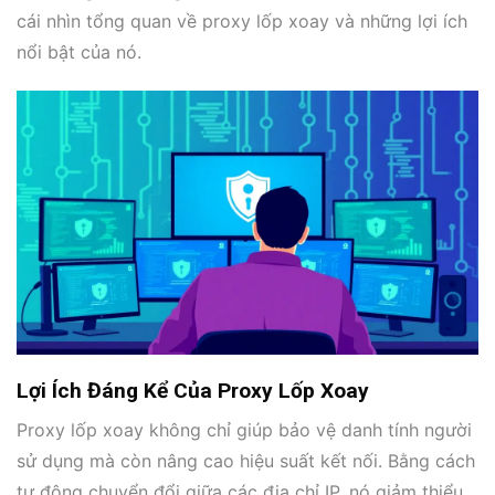
cái nhìn tổng quan về proxy lốp xoay và những lợi ích
nổi bật của nó.
Lợi Ích Đáng Kể Của Proxy Lốp Xoay
Proxy lốp xoay không chỉ giúp bảo vệ danh tính người
sử dụng mà còn nâng cao hiệu suất kết nối. Bằng cách
tự động chuyển đổi giữa các địa chỉ IP, nó giảm thiểu