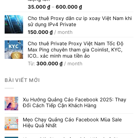
Khoảng
35.000
₫
–
600.000
₫
giá:
Cho thuê Proxy dân cư ip xoay Việt Nam khi
từ
sử dụng IPv4 Private
35.000 ₫
150.000
₫
/ month
đến
600.000 ₫
Cho thuê Private Proxy Việt Nam Tốc Độ
Max Ping chuyên tham gia Coinlist, KYC,
ICO.. xác minh mua tiền ảo
Từ:
300.000
₫
/ month
BÀI VIẾT MỚI
Xu Hướng Quảng Cáo Facebook 2025: Thay
Đổi Cách Tiếp Cận Khách Hàng
Mẹo Chạy Quảng Cáo Facebook Mùa Sale
Hiệu Quả Nhất