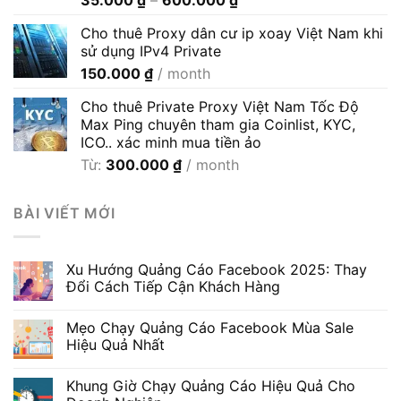
35.000
₫
–
600.000
₫
giá:
Cho thuê Proxy dân cư ip xoay Việt Nam khi
từ
sử dụng IPv4 Private
35.000 ₫
150.000
₫
/ month
đến
600.000 ₫
Cho thuê Private Proxy Việt Nam Tốc Độ
Max Ping chuyên tham gia Coinlist, KYC,
ICO.. xác minh mua tiền ảo
Từ:
300.000
₫
/ month
BÀI VIẾT MỚI
Xu Hướng Quảng Cáo Facebook 2025: Thay
Đổi Cách Tiếp Cận Khách Hàng
Mẹo Chạy Quảng Cáo Facebook Mùa Sale
Hiệu Quả Nhất
Khung Giờ Chạy Quảng Cáo Hiệu Quả Cho