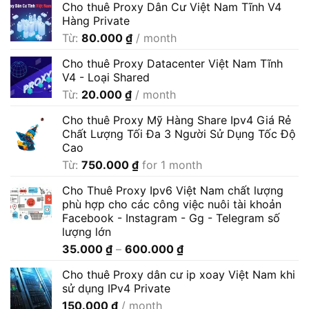
Cho thuê Proxy Dân Cư Việt Nam Tĩnh V4
Hàng Private
Từ:
80.000
₫
/ month
Cho thuê Proxy Datacenter Việt Nam Tĩnh
V4 - Loại Shared
Từ:
20.000
₫
/ month
Cho thuê Proxy Mỹ Hàng Share Ipv4 Giá Rẻ
Chất Lượng Tối Đa 3 Người Sử Dụng Tốc Độ
Cao
Từ:
750.000
₫
for 1 month
Cho Thuê Proxy Ipv6 Việt Nam chất lượng
phù hợp cho các công việc nuôi tài khoản
Facebook - Instagram - Gg - Telegram số
lượng lớn
Khoảng
35.000
₫
–
600.000
₫
giá:
Cho thuê Proxy dân cư ip xoay Việt Nam khi
từ
sử dụng IPv4 Private
35.000 ₫
150.000
₫
/ month
đến