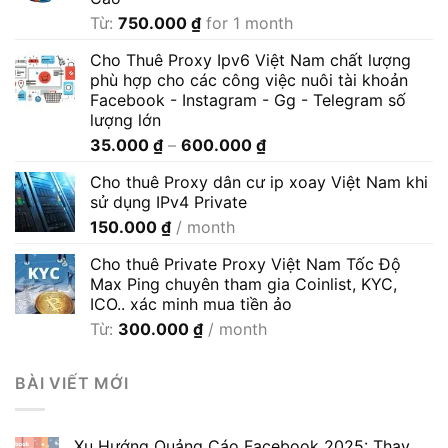
Từ:
750.000
₫
for 1 month
Cho Thuê Proxy Ipv6 Việt Nam chất lượng
phù hợp cho các công việc nuôi tài khoản
Facebook - Instagram - Gg - Telegram số
lượng lớn
Khoảng
35.000
₫
–
600.000
₫
giá:
Cho thuê Proxy dân cư ip xoay Việt Nam khi
từ
sử dụng IPv4 Private
35.000 ₫
150.000
₫
/ month
đến
600.000 ₫
Cho thuê Private Proxy Việt Nam Tốc Độ
Max Ping chuyên tham gia Coinlist, KYC,
ICO.. xác minh mua tiền ảo
Từ:
300.000
₫
/ month
BÀI VIẾT MỚI
Xu Hướng Quảng Cáo Facebook 2025: Thay