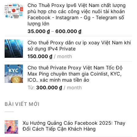
Cho Thuê Proxy Ipv6 Việt Nam chất lượng
phù hợp cho các công việc nuôi tài khoản
Facebook - Instagram - Gg - Telegram số
lượng lớn
Khoảng
35.000
₫
–
600.000
₫
giá:
Cho thuê Proxy dân cư ip xoay Việt Nam khi
từ
sử dụng IPv4 Private
35.000 ₫
150.000
₫
/ month
đến
600.000 ₫
Cho thuê Private Proxy Việt Nam Tốc Độ
Max Ping chuyên tham gia Coinlist, KYC,
ICO.. xác minh mua tiền ảo
Từ:
300.000
₫
/ month
BÀI VIẾT MỚI
Xu Hướng Quảng Cáo Facebook 2025: Thay
Đổi Cách Tiếp Cận Khách Hàng