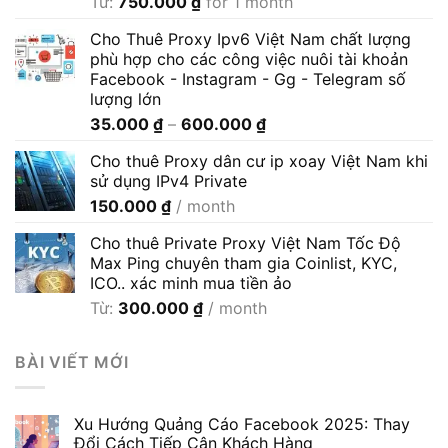
Từ:
750.000
₫
for 1 month
Cho Thuê Proxy Ipv6 Việt Nam chất lượng
phù hợp cho các công việc nuôi tài khoản
Facebook - Instagram - Gg - Telegram số
lượng lớn
Khoảng
35.000
₫
–
600.000
₫
giá:
Cho thuê Proxy dân cư ip xoay Việt Nam khi
từ
sử dụng IPv4 Private
35.000 ₫
150.000
₫
/ month
đến
600.000 ₫
Cho thuê Private Proxy Việt Nam Tốc Độ
Max Ping chuyên tham gia Coinlist, KYC,
ICO.. xác minh mua tiền ảo
Từ:
300.000
₫
/ month
BÀI VIẾT MỚI
Xu Hướng Quảng Cáo Facebook 2025: Thay
Đổi Cách Tiếp Cận Khách Hàng