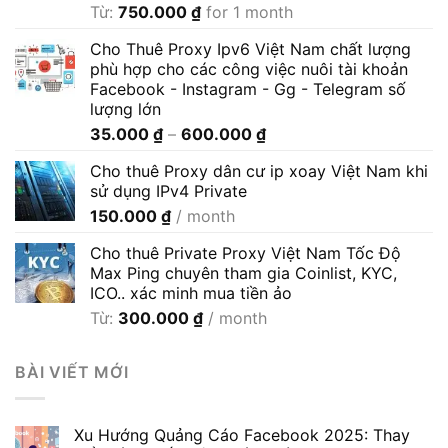
Từ:
750.000
₫
for 1 month
Cho Thuê Proxy Ipv6 Việt Nam chất lượng
phù hợp cho các công việc nuôi tài khoản
Facebook - Instagram - Gg - Telegram số
lượng lớn
Khoảng
35.000
₫
–
600.000
₫
giá:
Cho thuê Proxy dân cư ip xoay Việt Nam khi
từ
sử dụng IPv4 Private
35.000 ₫
150.000
₫
/ month
đến
600.000 ₫
Cho thuê Private Proxy Việt Nam Tốc Độ
Max Ping chuyên tham gia Coinlist, KYC,
ICO.. xác minh mua tiền ảo
Từ:
300.000
₫
/ month
BÀI VIẾT MỚI
Xu Hướng Quảng Cáo Facebook 2025: Thay