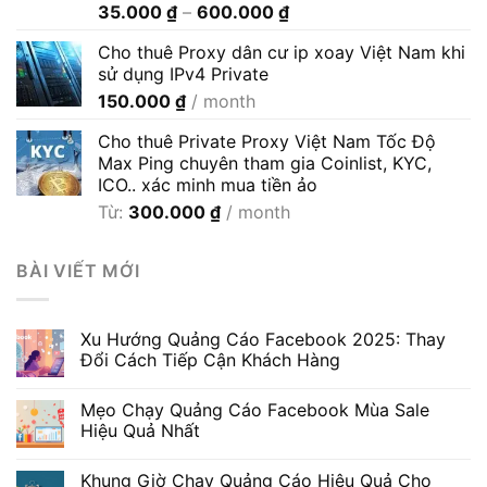
Khoảng
35.000
₫
–
600.000
₫
giá:
Cho thuê Proxy dân cư ip xoay Việt Nam khi
từ
sử dụng IPv4 Private
35.000 ₫
150.000
₫
/ month
đến
600.000 ₫
Cho thuê Private Proxy Việt Nam Tốc Độ
Max Ping chuyên tham gia Coinlist, KYC,
ICO.. xác minh mua tiền ảo
Từ:
300.000
₫
/ month
BÀI VIẾT MỚI
Xu Hướng Quảng Cáo Facebook 2025: Thay
Đổi Cách Tiếp Cận Khách Hàng
Mẹo Chạy Quảng Cáo Facebook Mùa Sale
Hiệu Quả Nhất
Khung Giờ Chạy Quảng Cáo Hiệu Quả Cho