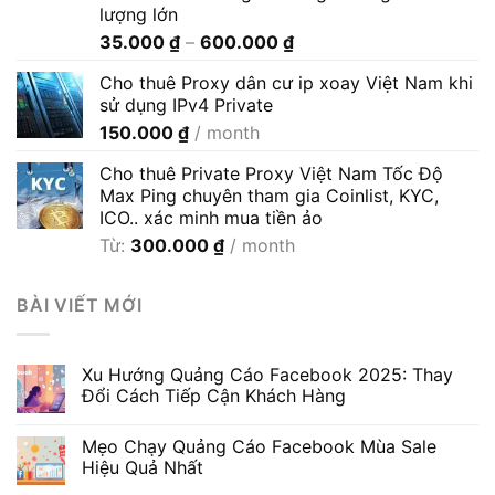
lượng lớn
Khoảng
35.000
₫
–
600.000
₫
giá:
Cho thuê Proxy dân cư ip xoay Việt Nam khi
từ
sử dụng IPv4 Private
35.000 ₫
150.000
₫
/ month
đến
600.000 ₫
Cho thuê Private Proxy Việt Nam Tốc Độ
Max Ping chuyên tham gia Coinlist, KYC,
ICO.. xác minh mua tiền ảo
Từ:
300.000
₫
/ month
BÀI VIẾT MỚI
Xu Hướng Quảng Cáo Facebook 2025: Thay
Đổi Cách Tiếp Cận Khách Hàng
Mẹo Chạy Quảng Cáo Facebook Mùa Sale
Hiệu Quả Nhất