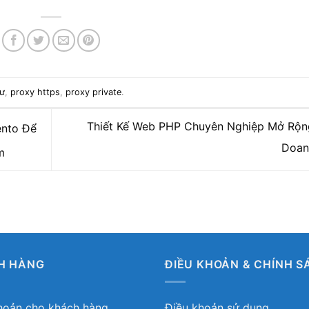
cư
,
proxy https
,
proxy private
.
Thiết Kế Web PHP Chuyên Nghiệp Mở Rộn
ento Để
Doa
m
H HÀNG
ĐIỀU KHOẢN & CHÍNH S
hoản cho khách hàng
Điều khoản sử dụng