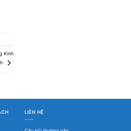
g Kinh
nh
ÁCH
LIÊN HỆ
Câu hỏi thường gặp