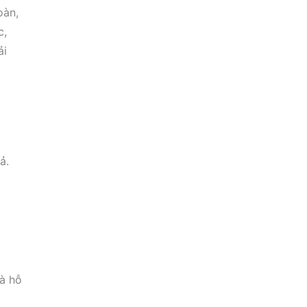
oàn,
c,
ải
ả.
và hỗ