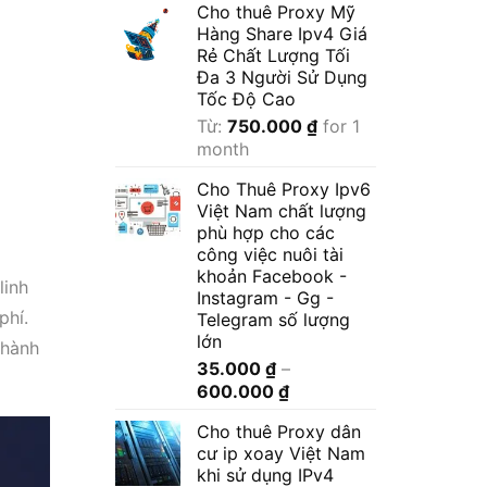
Cho thuê Proxy Mỹ
Hàng Share Ipv4 Giá
Rẻ Chất Lượng Tối
Đa 3 Người Sử Dụng
Tốc Độ Cao
Từ:
750.000
₫
for 1
month
Cho Thuê Proxy Ipv6
Việt Nam chất lượng
phù hợp cho các
công việc nuôi tài
khoản Facebook -
linh
Instagram - Gg -
phí.
Telegram số lượng
lớn
thành
35.000
₫
–
Khoảng
600.000
₫
giá:
Cho thuê Proxy dân
từ
cư ip xoay Việt Nam
35.000 ₫
khi sử dụng IPv4
đến