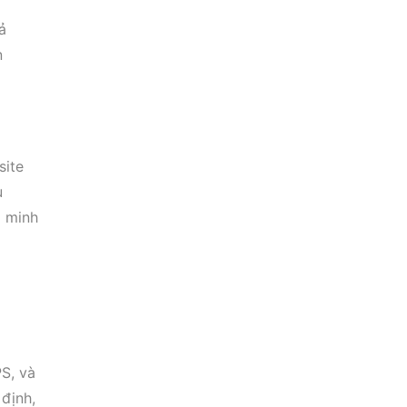
ả
n
site
ụ
ả minh
S, và
định,