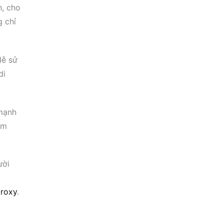
h, cho
g chỉ
dễ sử
di
 mạnh
ảm
ười
proxy
.