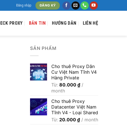
Đăng nhập
ĐĂNG KÝ
ECK PROXY
BẢN TIN
HƯỚNG DẪN
LIÊN HỆ
SẢN PHẨM
Cho thuê Proxy Dân
Cư Việt Nam Tĩnh V4
Hàng Private
Từ:
80.000
₫
/
month
Cho thuê Proxy
Datacenter Việt Nam
Tĩnh V4 - Loại Shared
Từ:
20.000
₫
/ month