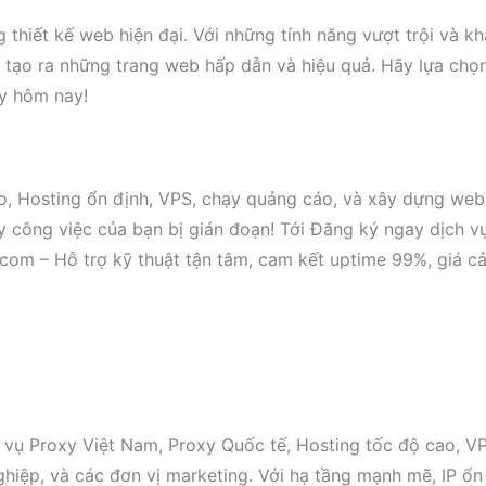
thiết kế web hiện đại. Với những tính năng vượt trội và kh
p tạo ra những trang web hấp dẫn và hiệu quả. Hãy lựa chọ
ay hôm nay!
o, Hosting ổn định, VPS, chạy quảng cáo, và xây dựng web
y công việc của bạn bị gián đoạn! Tới Đăng ký ngay dịch v
com – Hỗ trợ kỹ thuật tận tâm, cam kết uptime 99%, giá c
 vụ Proxy Việt Nam, Proxy Quốc tế, Hosting tốc độ cao, VP
iệp, và các đơn vị marketing. Với hạ tầng mạnh mẽ, IP ổn 