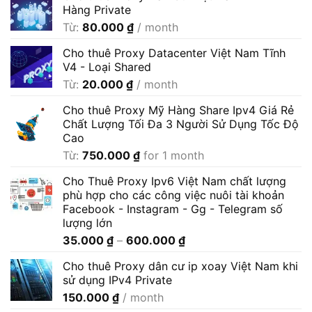
Hàng Private
Từ:
80.000
₫
/ month
Cho thuê Proxy Datacenter Việt Nam Tĩnh
V4 - Loại Shared
Từ:
20.000
₫
/ month
Cho thuê Proxy Mỹ Hàng Share Ipv4 Giá Rẻ
Chất Lượng Tối Đa 3 Người Sử Dụng Tốc Độ
Cao
Từ:
750.000
₫
for 1 month
Cho Thuê Proxy Ipv6 Việt Nam chất lượng
phù hợp cho các công việc nuôi tài khoản
Facebook - Instagram - Gg - Telegram số
lượng lớn
Khoảng
35.000
₫
–
600.000
₫
giá:
Cho thuê Proxy dân cư ip xoay Việt Nam khi
từ
sử dụng IPv4 Private
35.000 ₫
150.000
₫
/ month
đến