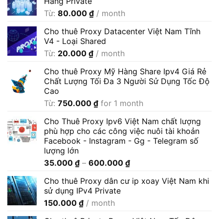
Hàng Private
Từ:
80.000
₫
/ month
Cho thuê Proxy Datacenter Việt Nam Tĩnh
V4 - Loại Shared
Từ:
20.000
₫
/ month
Cho thuê Proxy Mỹ Hàng Share Ipv4 Giá Rẻ
Chất Lượng Tối Đa 3 Người Sử Dụng Tốc Độ
Cao
Từ:
750.000
₫
for 1 month
Cho Thuê Proxy Ipv6 Việt Nam chất lượng
phù hợp cho các công việc nuôi tài khoản
Facebook - Instagram - Gg - Telegram số
lượng lớn
Khoảng
35.000
₫
–
600.000
₫
giá:
Cho thuê Proxy dân cư ip xoay Việt Nam khi
từ
sử dụng IPv4 Private
35.000 ₫
150.000
₫
/ month
đến
600.000 ₫