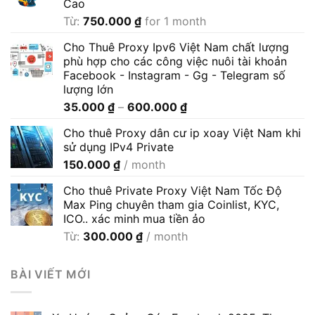
Cao
Từ:
750.000
₫
for 1 month
Cho Thuê Proxy Ipv6 Việt Nam chất lượng
phù hợp cho các công việc nuôi tài khoản
Facebook - Instagram - Gg - Telegram số
lượng lớn
Khoảng
35.000
₫
–
600.000
₫
giá:
Cho thuê Proxy dân cư ip xoay Việt Nam khi
từ
sử dụng IPv4 Private
35.000 ₫
150.000
₫
/ month
đến
600.000 ₫
Cho thuê Private Proxy Việt Nam Tốc Độ
Max Ping chuyên tham gia Coinlist, KYC,
ICO.. xác minh mua tiền ảo
Từ:
300.000
₫
/ month
BÀI VIẾT MỚI