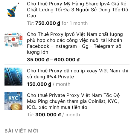
Cho thuê Proxy Mỹ Hàng Share Ipv4 Giá Rẻ
Chất Lượng Tối Đa 3 Người Sử Dụng Tốc Độ
Cao
Từ:
750.000
₫
for 1 month
Cho Thuê Proxy Ipv6 Việt Nam chất lượng
phù hợp cho các công việc nuôi tài khoản
Facebook - Instagram - Gg - Telegram số
lượng lớn
Khoảng
35.000
₫
–
600.000
₫
giá:
Cho thuê Proxy dân cư ip xoay Việt Nam khi
từ
sử dụng IPv4 Private
35.000 ₫
150.000
₫
/ month
đến
600.000 ₫
Cho thuê Private Proxy Việt Nam Tốc Độ
Max Ping chuyên tham gia Coinlist, KYC,
ICO.. xác minh mua tiền ảo
Từ:
300.000
₫
/ month
BÀI VIẾT MỚI