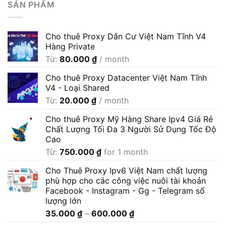
SẢN PHẨM
Cho thuê Proxy Dân Cư Việt Nam Tĩnh V4
Hàng Private
Từ:
80.000
₫
/ month
Cho thuê Proxy Datacenter Việt Nam Tĩnh
V4 - Loại Shared
Từ:
20.000
₫
/ month
Cho thuê Proxy Mỹ Hàng Share Ipv4 Giá Rẻ
Chất Lượng Tối Đa 3 Người Sử Dụng Tốc Độ
Cao
Từ:
750.000
₫
for 1 month
Cho Thuê Proxy Ipv6 Việt Nam chất lượng
phù hợp cho các công việc nuôi tài khoản
Facebook - Instagram - Gg - Telegram số
lượng lớn
Khoảng
35.000
₫
–
600.000
₫
giá: