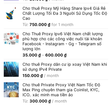
Cho thuê Proxy Mỹ Hàng Share Ipv4 Giá Rẻ
Chất Lượng Tối Đa 3 Người Sử Dụng Tốc Độ
Cao
Từ:
750.000
₫
for 1 month
Cho Thuê Proxy Ipv6 Việt Nam chất lượng
phù hợp cho các công việc nuôi tài khoản
Facebook - Instagram - Gg - Telegram số
lượng lớn
Khoảng
35.000
₫
–
600.000
₫
giá:
Cho thuê Proxy dân cư ip xoay Việt Nam khi
từ
sử dụng IPv4 Private
35.000 ₫
150.000
₫
/ month
đến
600.000 ₫
Cho thuê Private Proxy Việt Nam Tốc Độ
Max Ping chuyên tham gia Coinlist, KYC,
ICO.. xác minh mua tiền ảo
Từ:
300.000
₫
/ month